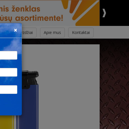
×
mas ir pavyzdžiai
Apie mus
Kontaktai