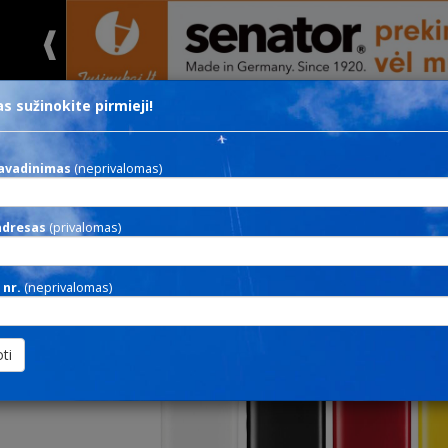
s sužinokite pirmieji!
 nesvarbi
Ieškoti
Dekoravi
avadinimas
(neprivalomas)
201 TURBO
adresas
(privalomas)
 nr.
(neprivalomas)