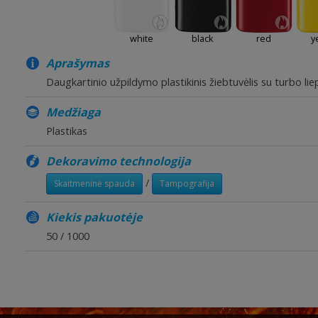
white
black
red
y
Aprašymas
Daugkartinio užpildymo plastikinis žiebtuvėlis su turbo li
Medžiaga
Plastikas
Dekoravimo technologija
/
Skaitmeninė spauda
Tampografija
Kiekis pakuotėje
50 / 1000