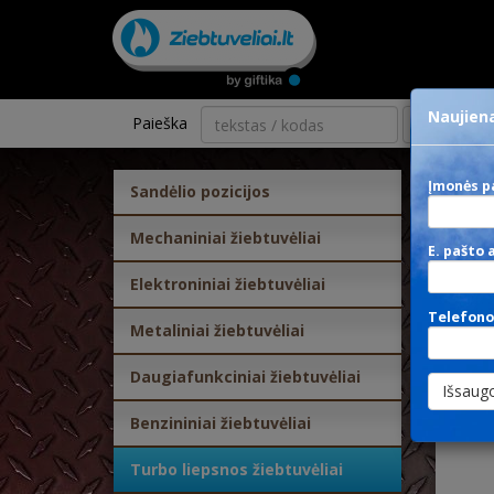
Naujiena
Paieška
kategorija
Įmonės p
Sandėlio pozicijos
U-
Mechaniniai žiebtuvėliai
E. pašto 
Elektroniniai žiebtuvėliai
Telefono
Metaliniai žiebtuvėliai
Daugiafunkciniai žiebtuvėliai
Benzininiai žiebtuvėliai
Turbo liepsnos žiebtuvėliai