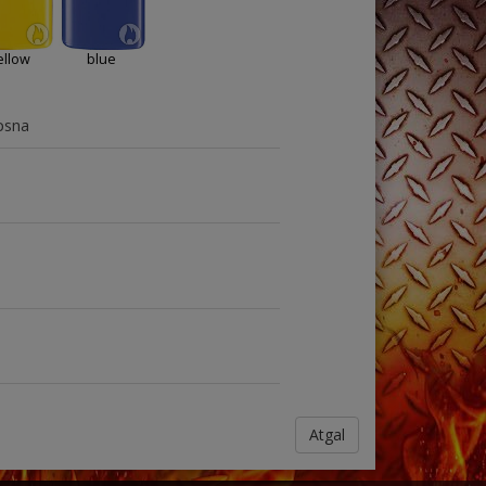
ellow
blue
epsna
Atgal