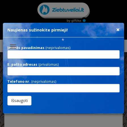
×
Naujienas sužinokite pirmieji!
Toggle
Įmonės pavadinimas
(neprivalomas)
navigation
VIOone HC
E. pašto adresas
(privalomas)
Telefono nr.
(neprivalomas)