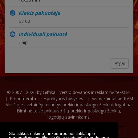
Kiekis pakuotėje
6 / 60
Individuali pakuotė
Taip
Atgal
© 2007 - 2026 by
Giftika - verslo dovanos ir reklaminė tekstilė
|
Prenumerata
|
E.prekybos taisyklės
| Visos kainos be PVM
Visi šioje svetainėje esantys prekių ir paslaugų ženklai, logotipai
išimtine teise priklauso šių prekių ir paslaugų ženklų,
logotipų savininkams.
Statistikos rinkimo, rinkodaros bei tinklalapio
personalizavimo tikslais šioje svetainėje naudojame