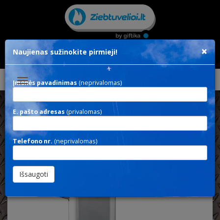
×
Naujienas sužinokite pirmieji!
Toggle
Įmonės pavadinimas
(neprivalomas)
navigation
E. pašto adresas
(privalomas)
PARMA
Telefono nr.
(neprivalomas)
Black