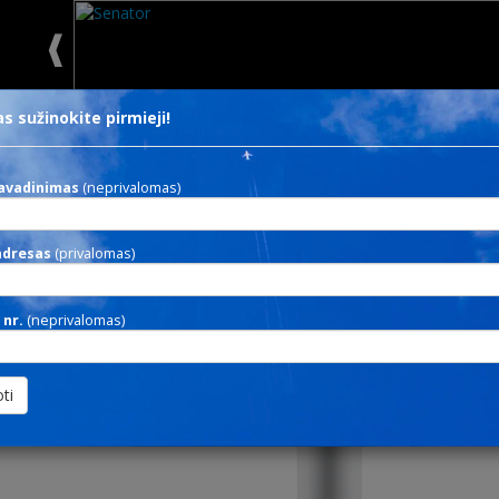
s sužinokite pirmieji!
 nesvarbi
Ieškoti
Dekoravi
avadinimas
(neprivalomas)
X TORCH
adresas
(privalomas)
B
 nr.
(neprivalomas)