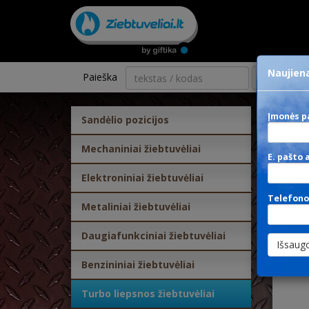
Naujiena
Paieška
kategorija
Įmonės p
Sandėlio pozicijos
LU
Mechaniniai žiebtuvėliai
E. pašto 
Elektroniniai žiebtuvėliai
Telefono
Metaliniai žiebtuvėliai
Daugiafunkciniai žiebtuvėliai
Benzininiai žiebtuvėliai
Turbo liepsnos žiebtuvėliai