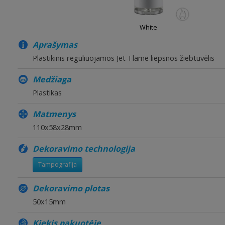
White
Aprašymas
Plastikinis reguliuojamos Jet-Flame liepsnos žiebtuvėlis
Medžiaga
Plastikas
Matmenys
110x58x28mm
Dekoravimo technologija
Tampografija
Dekoravimo plotas
50x15mm
Kiekis pakuotėje