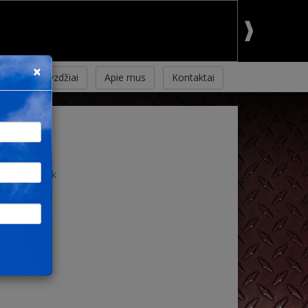
×
mas ir pavyzdžiai
Apie mus
Kontaktai
lack